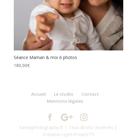
Séance Maman & moi 6 photos
180,00
€
Accueil
Le studio
Contact
Mentions légales
Sandyphotography.fr | Tous droits réservés |
Création Light.Project75